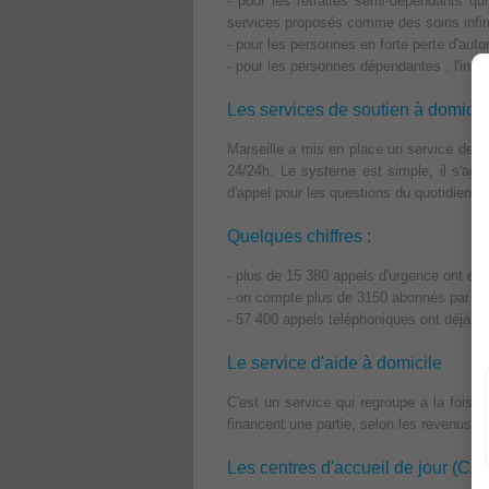
- pour les retraités semi-dépendants qu
services proposés comme des soins infir
- pour les personnes en forte perte d'aut
- pour les personnes dépendantes : l'inse
Les services de soutien à domicil
Marseille a mis en place un service de t
24/24h. Le système est simple, il s'agit
d'appel pour les questions du quotidien.
Quelques chiffres :
- plus de 15 380 appels d'urgence ont ét
- on compte plus de 3150 abonnés par m
- 57 400 appels téléphoniques ont déjà été
Le service d'aide à domicile
C'est un service qui regroupe à la fois 
financent une partie, selon les revenus d
Les centres d'accueil de jour (CAJ