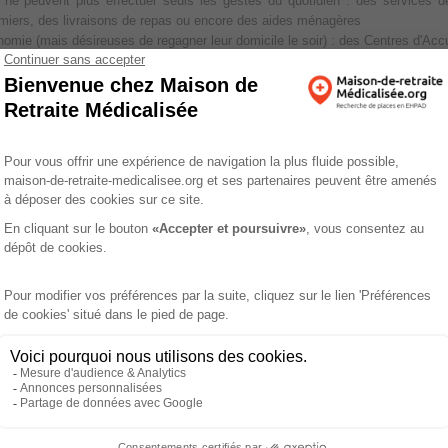
i ne peuvent plus effectuer seuls les gestes du quotidien : des services d
miers, des livraisons de repas ou encore des aides ménagères
onomie (mais désireuses de regagner leur domicile le soir) : des Centres d'Acc
rtion dans des foyers logements qui permettent de gérer l'autonomie en évitant
e
élé-assistance pour 19 euros par mois (montant pris en charge par les caisse
 d'un petit transmetteur relié telle une alarme aux service des pompiers po
é enregistrés auprès de la caserne de Pompiers de Marseille
ois
 traités
les aides ménagères et les gardes à domicile. Elles travaillent en semaine d
e la personne qui peut bénéficier d'aides supplémentaires.
)