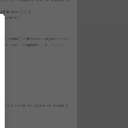
e soutien à domicile avec un éventail de
ueil de Jour (C.A.J)
 l'isolement
s de retraite) et disponible en permanence
ur les appels d'urgence ou à une centrale
e 8h à 18h30 et les caisses de retraite en