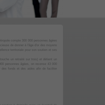
 métropole compte 300 000 personnes âgées
ucieuse de donner à l'âge d'or des moyens
llence territoriale pour son soutien et ses
ouche un retraité sur trois) et détient un
0 000 personnes âgées, on recense 43 000
 des fonds et des aides afin de faciliter