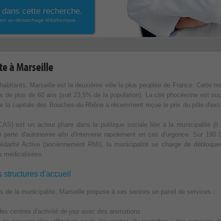
 dans cette recherche.
ition au démarchage téléphonique.
te à Marseille
habitants, Marseille est la deuxième ville la plus peuplée de France. Cette
 de plus de 60 ans (soit 23,5% de la population). La cité phocéenne est so
que la capitale des Bouches-du-Rhône a récemment reçue le prix du pôle d'exce
S) est un acteur phare dans la politique sociale liée à la municipalité (il t
n perte d'autonomie afin d'intervenir rapidement en cas d'urgence. Sur 19
lidarité Active (anciennement RMI), la municipalité se charge de débloquer
ons médicalisées.
s structures d'accueil
 de la municipalité, Marseille propose à ses seniors un panel de services :
des centres d'activité de jour avec des animations