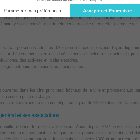
lissements permettent le maintien et le développement des capacités phys
uté des retraités isolés.
ervices de transport sont mis en service gratuitement afin d'assurer les trajet
émoire y sont proposés afin de retarder la maladie et ces effets (comme des
s (ex : personnes atteintes d'Alzheimer) il existe plusieurs foyers logemen
rent un hébergement avec une durée modulable selon les besoins du patie
quilibrés, des activités et loisirs encadrés.
hébergement pour ces résidences médicalisées.
 ouvertes dans les cinq principaux hôpitaux de la ville et proposent aux 
 suivi de la prise en charge.
 ont été admises au sein des hôpitaux et plus de 60 700 dossiers d'accès aux 
général et ses associations
veille à donner le meilleur aux seniors. Aussi depuis 2002 on voit se multip
idérés comme des associations de quartier, qui proposent des animations et de
spaces de ce genre ont vu le jour depuis les années 2000 et permettent aux no