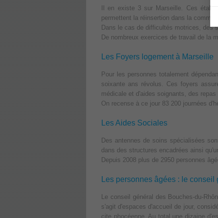
Il en existe 3 sur Marseille. Ces étab
permettent la réinsertion dans la communa
Dans le cas de difficultés motrices, des s
De nombreux exercices de travail de la m
Les Foyers logement à Marseille
Pour les personnes totalement dépendante
soixante ans révolus. Ces foyers assu
médicale et d'aides soignants, des repas é
On recense à ce jour 83 200 journées d'
Les Aides Sociales
Des antennes de soins spécialisées sont
dans des structures encadrées ainsi qu'un
Depuis 2008 plus de 2950 personnes âgées
Les personnes âgées : le conseil 
Le conseil général des Bouches-du-Rhône 
s'agit d'espaces d'accueil de jour, cons
cite phocéenne. Au total une dizaine d'e