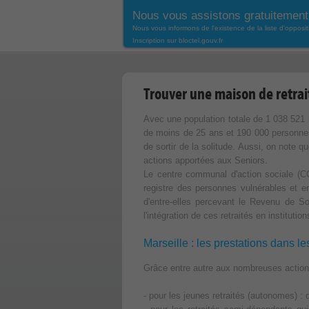
Nous vous assistons gratuitement
Nous vous informons de l'existence de la liste d'oppos
Inscription sur bloctel.gouv.fr
Trouver une maison de retrai
Avec une population totale de 1 038 521 
de moins de 25 ans et 190 000 personnes
de sortir de la solitude. Aussi, on note 
actions apportées aux Seniors.
Le centre communal d'action sociale (CCA
registre des personnes vulnérables et e
d'entre-elles percevant le Revenu de So
l'intégration de ces retraités en instituti
Marseille : les prestations dans le
Grâce entre autre aux nombreuses actions
- pour les jeunes retraités (autonomes) : 