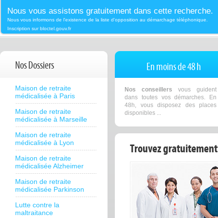
Nous vous assistons gratuitement dans cette recherche.
Nous vous informons de l'existence de la liste d'opposition au démarchage téléphonique.
Inscription sur bloctel.gouv.fr
Nos Dossiers
En moins de 48 h
Maison de retraite
Nos conseillers
vous guident
médicalisée à Paris
dans toutes vos démarches. En
48h, vous disposez des places
Maison de retraite
disponibles ...
médicalisée à Marseille
Maison de retraite
médicalisée à Lyon
Trouvez gratuitement 
Maison de retraite
médicalisée Alzheimer
Maison de retraite
médicalisée Parkinson
Lutte contre la
maltraitance