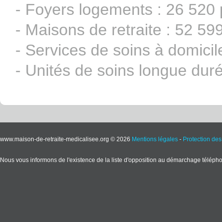
- Foyers logements : 26 520 
- Maisons de retraite : 52 59
- Services de soins à domicil
- Unités de soins longue dur
www.maison-de-retraite-medicalisee.org © 2026
Mentions légales
-
Protection de
Nous vous informons de l'existence de la liste d'opposition au démarchage téléphoni