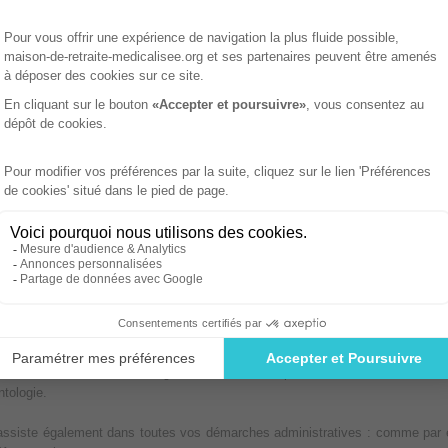
 dans cette recherche.
ition au démarchage téléphonique.
de accrue des personnes âgées et des familles, le site maison-de-retra
 recherche et d'inscription en maison de retraite médicalisée.
votre disposition pour vous guider et vous informer, vous garantie rapidité e
ence répondant à leurs besoins. Nous sommes en relation constante avec 
sonnes autonomes que dépendantes et ayant donc besoin de soins et d'une a
ouver rapidement une place en maison de retraite médicalisée, afin d'orienter
s toutes vos démarches en vous rassurant.
 les demandes sont traitées gratuitement au cas par cas, dans un délais d
ntologie.
s assiste également dans toutes vos démarches administratives : comme par