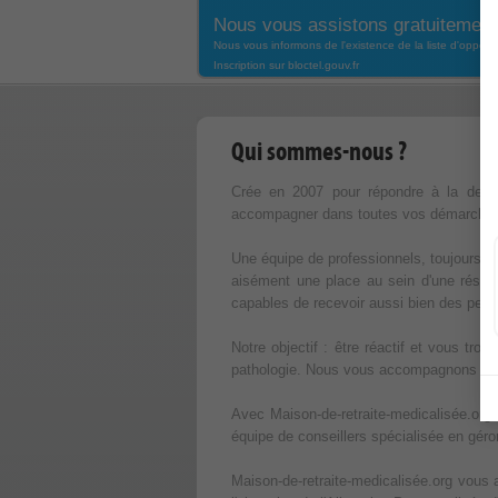
Nous vous assistons gratuitement
Nous vous informons de l'existence de la liste d'oppos
Inscription sur bloctel.gouv.fr
Qui sommes-nous ?
Crée en 2007 pour répondre à la deman
accompagner dans toutes vos démarches de
Une équipe de professionnels, toujours à 
aisément une place au sein d'une résid
capables de recevoir aussi bien des per
Notre objectif : être réactif et vous tr
pathologie. Nous vous accompagnons dan
Avec Maison-de-retraite-medicalisée.org
équipe de conseillers spécialisée en géro
Maison-de-retraite-medicalisée.org vou