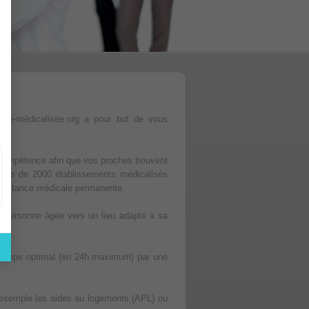
ite-médicalisée.org a pour but de vous
t compétence afin que vos proches trouvent
plus de 2000 établissements médicalisés
ssistance médicale permanente.
 la personne âgée vers un lieu adapté à sa
e temps optimal (en 24h maximum) par une
 exemple les aides au logements (APL) ou