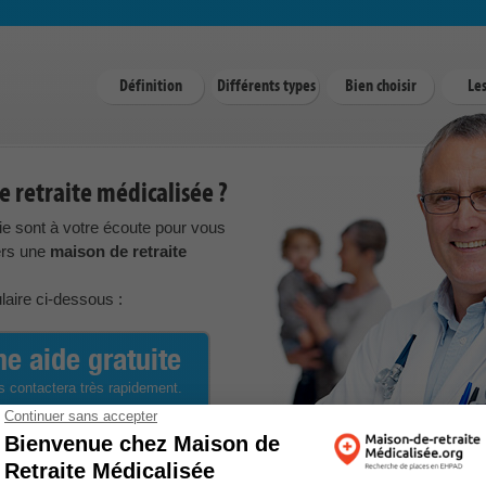
Définition
Différents types
Bien choisir
Les
 retraite médicalisée ?
ie sont à votre écoute pour vous
vers une
maison de retraite
ulaire ci-dessous :
e aide gratuite
s contactera très rapidement.